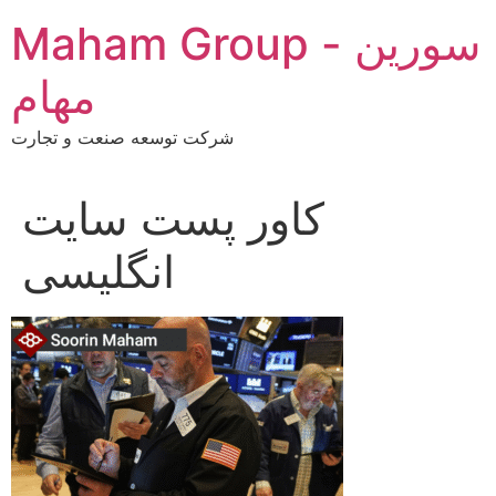
Skip
Maham Group - سورین
to
content
مهام
شرکت توسعه صنعت و تجارت
کاور پست سایت
انگلیسی