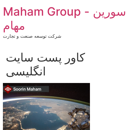
Skip
Maham Group - سورین
to
content
مهام
شرکت توسعه صنعت و تجارت
کاور پست سایت
انگلیسی