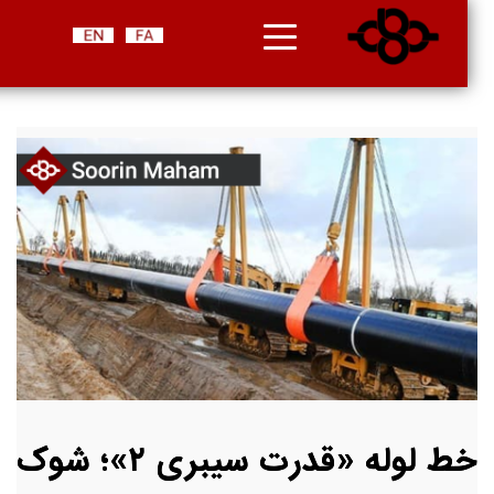
خط لوله «قدرت سیبری ۲»؛ شوک