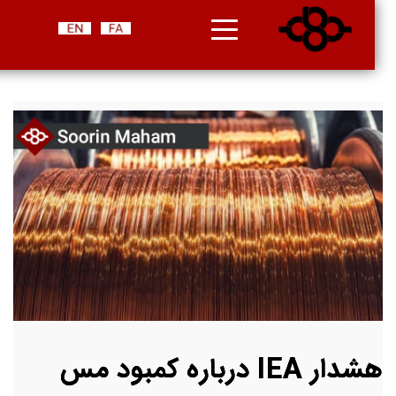
هشدار IEA درباره کمبود مس