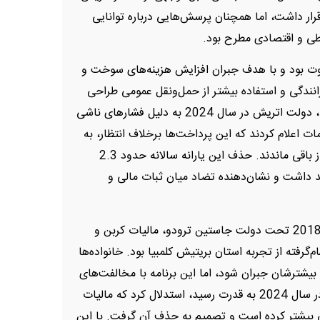
ر داشت، اما همچنان پرسش‌هایی درباره توانایی
ی و اقتصادی مطرح بود.
وت بود و با هدف جبران افزایش هزینه‌های سوخت و
نندگی و استفاده بیشتر از حمل‌ونقل عمومی طراحی
شده بود. با این حال، علیرغم حمایت اولیه عمومی، دولت اتریش در سال 2024 به دلیل فشارهای ناشی
مات اعلام کردند که این پرداخت‌ها برخلاف انتظار، به
جای تحریک مصرف، بیشتر در حساب‌های پس‌انداز باقی ماندند. حذف این یارانه سالانه حدود 2.3
هد داشت و نشان‌دهنده تضاد میان ثبات مالی و
کانادا نیز مسیری مشابه در پیش گرفت و در سال 2018 تحت دولت جاستین ترودو، مالیات کربن و
م‌گرفته از تجربه استان بریتیش کلمبیا بود. خانواده‌ها
یشترشان جبران شود، اما این برنامه با مخالفت‌های
سیاسی گسترده مواجه شد. دولت محافظه‌کار که در سال 2024 به قدرت رسید، استدلال کرد که مالیات
گی بیشتر کرده است و تصمیم به حذف آن گرفت. با این