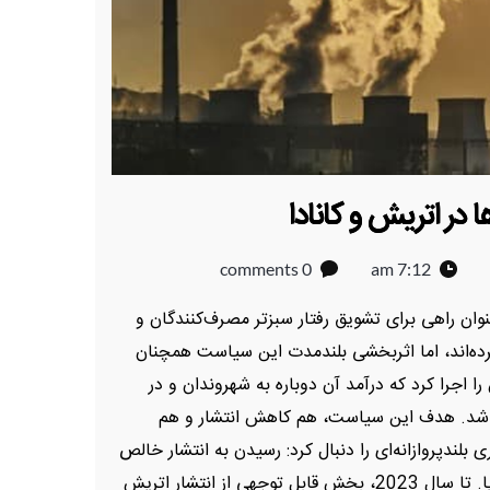
در اتریش و کانادا
0 comments
7:12 am
نوان راهی برای تشویق رفتار سبزتر مصرف‌کنندگان و
ی گلخانه‌ای (GHG) آزمایش کرده‌اند، اما اثربخشی بلندمدت این سیاست همچنان
جرا کرد که درآمد آن دوباره به شهروندان و در
ی‌شد. هدف این سیاست، هم کاهش انتشار و هم
لندپروازانه‌ای را دنبال کرد: رسیدن به انتشار خالص
صفر تا سال 2040، یک دهه زودتر از اتحادیه اروپا. تا سال 2023، بخش قابل توجهی از انتشار اتریش