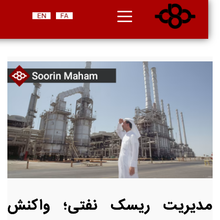
مدیریت ریسک نفتی؛ واکنش