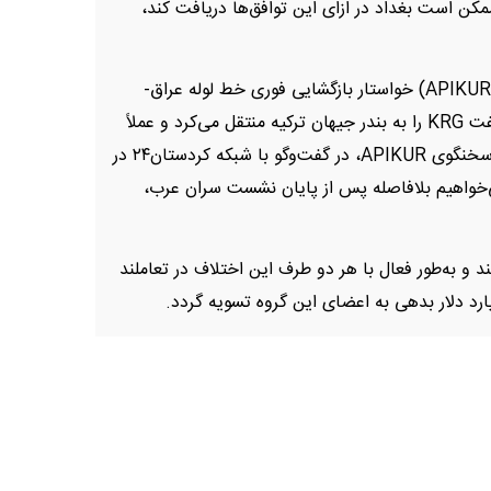
 ممکن است بغداد در ازای این توافق‌ها دریافت کند،
هفته گذشته، انجمن صنعت نفت اقلیم کردستان (APIKUR) خواستار بازگشایی فوری خط لوله عراق-
ترکیه شد؛ خط لوله‌ای که پیش از بروز اختلافات، نفت KRG را به بندر جیهان ترکیه منتقل می‌کرد و عملاً
بغداد و نهادهای فدرال را دور می‌زد. مایلز کاگینز، سخنگوی APIKUR، در گفت‌وگو با شبکه کردستان۲۴ در
ی‌خواهیم بلافاصله پس از پایان نشست سران عرب،
APIKU آمریکایی هستند و به‌طور فعال با هر دو طرف این اختلاف در تعاملند
رد دلار بدهی به اعضای این گروه تسویه گردد.