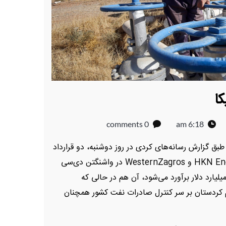
کا
0 comments
6:18 am
 (KRG) در شمال عراق، طبق گزارش رسانه‌های کردی در روز دوشنبه، دو قرارداد
مهم در حوزه انرژی را با شرکت‌های آمریکایی HKN Energy و WesternZagros در واشنگتن دی‌سی
می کرده است. ارزش مجموع این قراردادها ۱۱۰ میلیارد دلار برآورد می‌شود، آن هم در حالی که
م کردستان بر سر کنترل صادرات نفت کشور همچنان