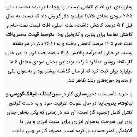
زمان‌بندی این اقدام اتفاقی نیست. پتروچاینا در نیمه نخست سال
۲۰۲۵ سودی معادل ۱۱.۷۵ میلیارد دلار گزارش داد که نسبت به سال
قبل ۵.۴ درصد کاهش داشت؛ علت اصلی، افت قیمت نفت خام و
کاهش تقاضا برای بنزین و گازوئیل بود. متوسط قیمت تحقق‌یافته
نفت خام ۱۴.۵ درصد کاهش یافت و به ۶۶.۲۱ دلار در هر بشکه
رسید، در حالی که درآمد پالایش ۱۲.۸ درصد افت کرد. با این حال،
گاز نقطه روشن عملکرد شرکت بود: این بخش سودی معادل ۱۸.۶
میلیارد یوان ثبت کرد که از سال گذشته بیشتر بود و به‌عنوان یکی
از معدود حوزه‌های رشد ظاهر شد.
با خرید تأسیسات ذخیره‌سازی گاز در
سین‌کیانگ، شیانگ‌گووسی و
لیائوهه
، پتروچاینا در حال تقویت ظرفیت خود و به دست گرفتن
کنترل کامل زنجیره گاز است؛ آن هم در زمانی که پکن به‌طور جدی
روی این سوخت به‌عنوان ابزاری برای امنیت انرژی و پلی با
آلایندگی کمتر حساب باز کرده است. مصرف گاز در چین باثبات