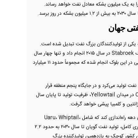
را به یک میلیون بشکه معادل نفت خواهد رساند.
 روز برسد.
نفتی جهان
ه یکی از تولیدکنندگان بزرگ نفت تبدیل شده است.
شرکت Exxon نخستین کشف بزرگ خود را در بلوک Stabroek در سال ۲۰۱۵ انجام داد و تنها چهار سال
بعد، تولید را آغاز کرد. تاکنون بیش از ۳۰ کشف نفتی در این بلوک انجام شده که مجموعاً حدود ۱۱ میلیارد
ان روزانه بیش از ۶۷۰ هزار بشکه نفت تولید می‌کرد و در جایگاه پنجم منطقه قرار
داشت. با آغاز فعالیت FPSO جدید One Guyana در میدان Yellowtail، ظرفیت تولید تا پایان سال
اکسون قصد دارد چهار پروژه جدید دیگر را تا پایان دهه راه‌اندازی کند که شامل Uaru، Whiptail،
Hammerhead و Longtail می‌شود. با بهره‌برداری کامل، تولید نفت گویان تا سال ۲۰۳۰ به حدود ۲.۲
 کشور کوچک به یازدهمین تولیدکننده بزرگ