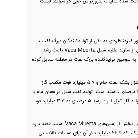
 هر بشکه برنت) باعث شده عملیات پتروربراس حتی در شرایط قیمت
ر غیرمنتظره‌ای به یکی از تولیدکنندگان بزرگ نفت در
آمریکای جنوبی تبدیل شده است. بهره‌برداری موفق از سازند عظیم شیل Vaca Muerta باعث رشد
 به سومین تولیدکننده بزرگ نفت در منطقه تبدیل کرده
در ژوئیه ۲۰۲۵، آرژانتین روزانه به‌طور میانگین ۸۰۴ هزار بشکه نفت خام و ۵.۷ میلیارد فوت مکعب گاز
طبیعی تولید کرد که نسبت به سال قبل رشد ۱۹ و ۶ درصدی داشته است. تولید نفت شیل در همان ماه با
رشد ۳۱ درصدی به رکورد ۵۱۳ هزار بشکه رسید و تولید گاز شیل نیز با رشد ۵ درصدی به ۳.۳ میلیارد فوت
شرکت ملی نفت آرژانتین، YPF، که مالک بزرگ‌ترین بخش از زمین‌های Vaca Muerta است، قصد دارد
تا سال ۲۰۳۰ حدود ۳۵.۷ میلیارد دلار سرمایه‌گذاری کند که ۲۶.۵ میلیارد دلار آن برای عملیات بالادستی